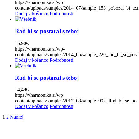
https://vharmonika.si/wp-
Primož Zvir
(0)
content/uploads/samples/2014_07/sample_153_pobozal_bi_te
Razno
(0)
Dodaj v košarico
Podrobnosti
Rok Žlindra
(0)
Sašo Avsenik
(0)
Rad bi se postaral s teboj
Slapovi
(0)
15,90
€
https://vharmonika.si/wp-
Slavko Avsenik
(0)
content/uploads/samples/2014_05/sample_220_rad_bi_se_post
Slovenski muzikantje
(0)
Dodaj v košarico
Podrobnosti
Sonstiges
(0)
Rad bi se postaral s teboj
Spev
(0)
Stane Petrič
(1)
14,49
€
https://vharmonika.si/wp-
Stoakogler Trio
(0)
content/uploads/samples/2017_08/sample_992_Rad_bi_se_post
Storžič
(0)
Dodaj v košarico
Podrobnosti
Štajerskih sedem
(0)
1
2
Naprej
Štirje Kovači
(0)
Tine Lesjak
(0)