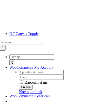
Preskoči
na
vsebino
Off Canvas Toggle
Rezultati
iskanja
za:
Rezultati
iskanja
za:
WooCommerce My Account
Uporabniško
ime
Geslo
Zapomni si me
Nov uporabnik
WooCommerce Košarica
0