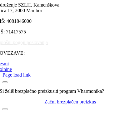
Tone Rus
(0)
druženje SZLH, Kamenškova
lica 17, 2000 Maribor
Vandrovci
(0)
Š: 4081846000
Verschiedenes
(0)
Vesele Štajerke
(0)
Š: 71417575
Vikend
(1)
plošni pogoji poslovanja
Volkslieder
(0)
POVEZAVE:
Zillertaler Schürzenjäger
(0)
esmi
Zoran Lupinc
(0)
olnine
Page load link
Zoran Zorko
(0)
Zreška pomlad
(0)
Si želiš brezplačno preizkusiti program Vharmonika?
Začni brezplačen preizkus