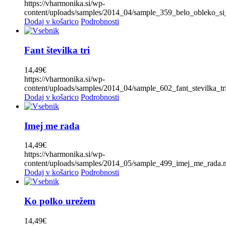
Alpski kvintet
(0)
https://vharmonika.si/wp-
content/uploads/samples/2014_04/sample_359_belo_obleko_si
Basti Konetschnig
(0)
Dodaj v košarico
Podrobnosti
Beneški fantje
(0)
Bitenc
(0)
Fant številka tri
Boarisch
(0)
14,49
€
Boris Frank
(0)
https://vharmonika.si/wp-
Stopnje
-
content/uploads/samples/2014_04/sample_602_fant_stevilka_t
Boris Kovačič
(0)
1
(0)
Dodaj v košarico
Podrobnosti
Boštjan Konečnik
(0)
2
(0)
Brane Klavžar
(1)
Imej me rada
3
(0)
Brendi (Don Juan)
(0)
4
(0)
14,49
€
Čuki
(0)
https://vharmonika.si/wp-
5
(0)
content/uploads/samples/2014_05/sample_499_imej_me_rada
Čuki in Modrijani
(0)
Dodaj v košarico
Podrobnosti
6
(3)
Dalmatinske
(0)
7
(8)
Dvojčici Vesna in Vlasta
(1)
Ko polko urežem
8
(4)
Fantje z vseh vetrov
(0)
9
(0)
14,49
€