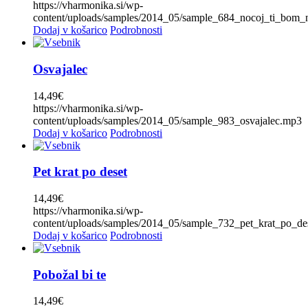
Lojze Slak
(1)
https://vharmonika.si/wp-
content/uploads/samples/2014_05/sample_684_nocoj_ti_bom_
Marsch
(0)
Dodaj v košarico
Podrobnosti
Miro Klinc
(0)
Mladi Dolenjci
(0)
Osvajalec
Modrijani
(3)
14,49
€
Narcis
(0)
https://vharmonika.si/wp-
content/uploads/samples/2014_05/sample_983_osvajalec.mp3
Naveza
(2)
Dodaj v košarico
Podrobnosti
Nemir
(1)
Niko Zajc
(0)
Pet krat po deset
Novi spomini
(1)
14,49
€
Ognjeni muzikanti
(0)
https://vharmonika.si/wp-
content/uploads/samples/2014_05/sample_732_pet_krat_po_de
Peter Fink
(0)
Dodaj v košarico
Podrobnosti
Pogum
(1)
Poljanšek
(0)
Pobožal bi te
Poskočni muzikanti
(0)
14,49
€