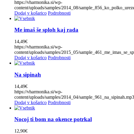
Folklora
(0)
https://vharmonika.si/wp-
10
(0)
content/uploads/samples/2014_08/sample_856_ko_polko_ure
Frajkinclarji
(0)
Dodaj v košarico
Podrobnosti
Franc Delčnjak
(0)
CENA
Franc Mihelič
(0)
Me imaš še sploh kaj rada
Gadi
(0)
14,49
€
Gadi, Vikend, Naveza
(0)
https://vharmonika.si/wp-
content/uploads/samples/2015_05/sample_461_me_imas_se_sp
Golte
(0)
Dodaj v košarico
Podrobnosti
Harmonikarice Club Zupan
(0)
Igor in zlati zvoki
(0)
Na sipinah
Ivan Rupar
(0)
14,49
€
Jože Burnik
(0)
https://vharmonika.si/wp-
content/uploads/samples/2014_04/sample_961_na_sipinah.mp
Klemen Slakonja in Modrijani
(0)
Dodaj v košarico
Podrobnosti
Kvintet Berger
(0)
Lipovšek
(2)
Nocoj ti bom na okence potrkal
Ljudske
(0)
12,90
€