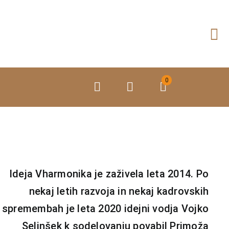
Preskoči
na
vsebino
0
Ideja Vharmonika je zaživela leta 2014. Po
nekaj letih razvoja in nekaj kadrovskih
spremembah je leta 2020 idejni vodja Vojko
Selinšek k sodelovanju povabil Primoža