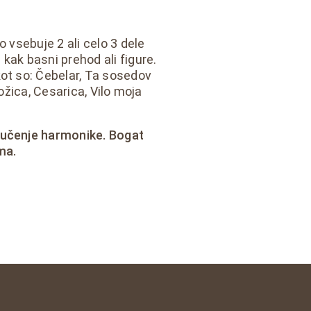
o vsebuje 2 ali celo 3 dele
kak basni prehod ali figure.
kot so: Čebelar, Ta sosedov
rožica, Cesarica, Vilo moja
 učenje harmonike. Bogat
ma.