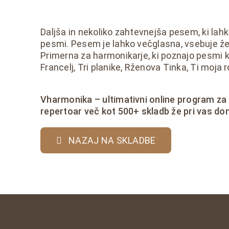
Daljša in nekoliko zahtevnejša pesem, ki lahk
pesmi. Pesem je lahko večglasna, vsebuje že 
Primerna za harmonikarje, ki poznajo pesmi 
Francelj, Tri planike, Rženova Tinka, Ti moja 
Vharmonika – ultimativni online program za
repertoar več kot 500+ skladb že pri vas do
NAZAJ NA SKLADBE