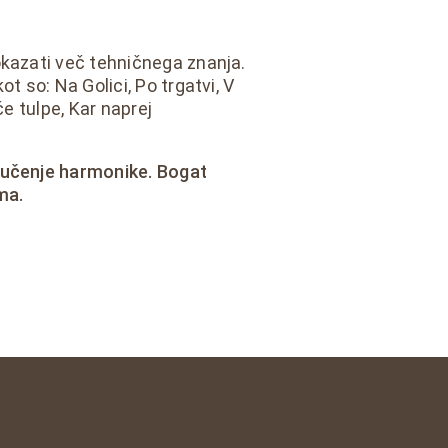
okazati več tehničnega znanja.
t so: Na Golici, Po trgatvi, V
če tulpe, Kar naprej
 učenje harmonike. Bogat
ma.