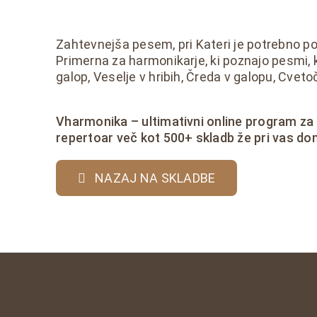
Zahtevnejša pesem, pri Kateri je potrebno p
Primerna za harmonikarje, ki poznajo pesmi, ko
galop, Veselje v hribih, Čreda v galopu, Cveto
Vharmonika – ultimativni online program za
repertoar več kot 500+ skladb že pri vas do
NAZAJ NA SKLADBE