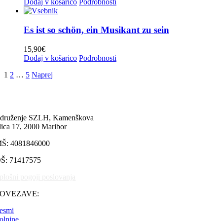
Dodaj v košarico
Podrobnosti
Es ist so schön, ein Musikant zu sein
15,90
€
Dodaj v košarico
Podrobnosti
1
2
…
5
Naprej
druženje SZLH, Kamenškova
lica 17, 2000 Maribor
Š: 4081846000
Š: 71417575
plošni pogoji poslovanja
POVEZAVE:
esmi
olnine