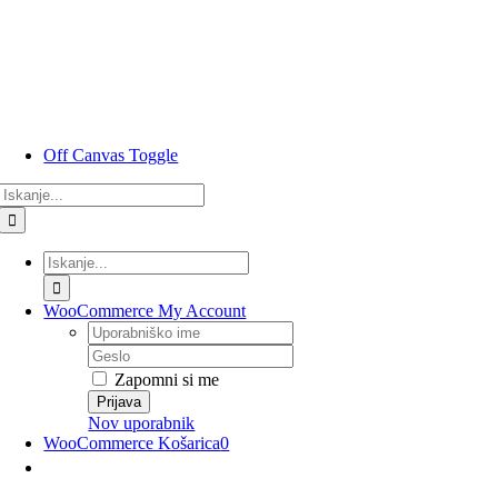
Preskoči
na
vsebino
Off Canvas Toggle
Rezultati
iskanja
za:
Rezultati
iskanja
za:
WooCommerce My Account
Uporabniško
ime
Geslo
Zapomni si me
Nov uporabnik
WooCommerce Košarica
0