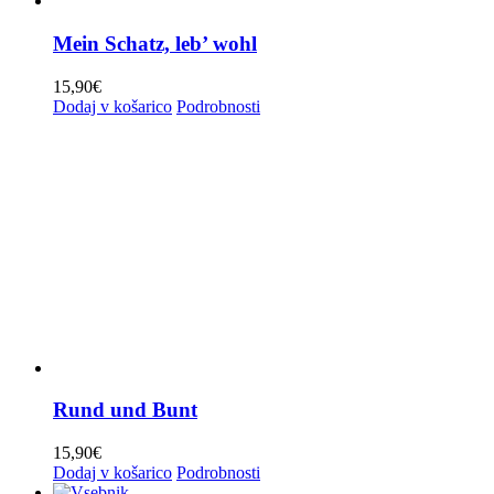
Tone Rus
(0)
Mein Schatz, leb’ wohl
Vandrovci
(0)
Verschiedenes
(21)
15,90
€
Dodaj v košarico
Podrobnosti
Vesele Štajerke
(0)
Vikend
(0)
Volkslieder
(9)
Zillertaler Schürzenjäger
(4)
Zoran Lupinc
(0)
Zoran Zorko
(1)
Zreška pomlad
(0)
Rund und Bunt
15,90
€
Dodaj v košarico
Podrobnosti