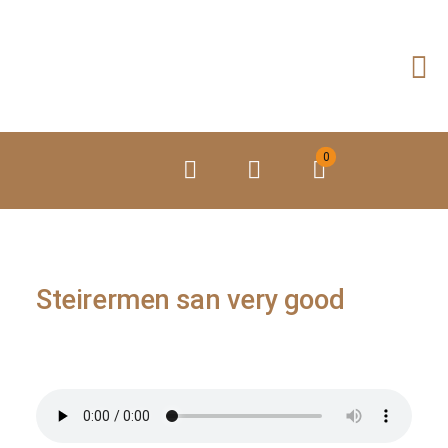
Preskoči
na
vsebino
0
Steirermen san very good