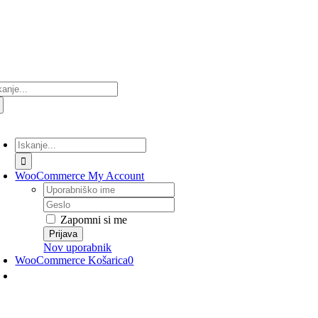
Preskoči
na
vsebino
ultati
anja
lopi/Izklopi
avigacijo
Rezultati
iskanja
za:
WooCommerce My Account
Uporabniško
ime
Geslo
Zapomni si me
Nov uporabnik
WooCommerce Košarica
0
lopi/Izklopi