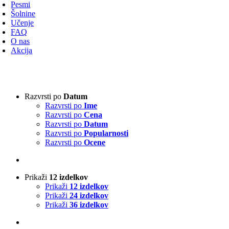
avigacijo
Pesmi
Šolnine
Učenje
FAQ
O nas
Akcija
Vrsta harmonike
-
Razvrsti po
Datum
Razvrsti po
Ime
3-vrstna harmonika
(0)
Razvrsti po
Cena
4-vrstna harmonika
(1)
Razvrsti po
Datum
Klavirska harmonika
(0)
Razvrsti po
Popularnosti
Razvrsti po
Ocene
Izvajalci
-
Prikaži
12 izdelkov
Absolut Tirol
(0)
Prikaži
12 izdelkov
Ajda
(0)
Prikaži
24 izdelkov
Akordi
(0)
Prikaži
36 izdelkov
Alfi Nipič
(0)
Alpenoberkrainer
(0)