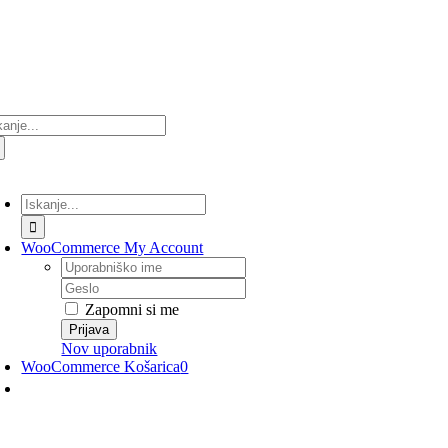
Preskoči
na
vsebino
ultati
anja
lopi/Izklopi
avigacijo
Rezultati
iskanja
za:
WooCommerce My Account
Uporabniško
ime
Geslo
Zapomni si me
Nov uporabnik
WooCommerce Košarica
0
lopi/Izklopi