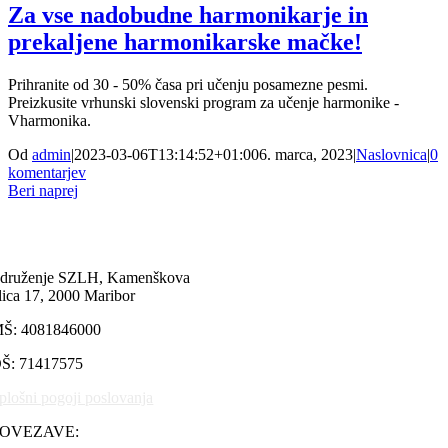
Za vse nadobudne harmonikarje in
prekaljene harmonikarske mačke!
Prihranite od 30 - 50% časa pri učenju posamezne pesmi.
Preizkusite vrhunski slovenski program za učenje harmonike -
Vharmonika.
Od
admin
|
2023-03-06T13:14:52+01:00
6. marca, 2023
|
Naslovnica
|
0
komentarjev
Beri naprej
druženje SZLH, Kamenškova
lica 17, 2000 Maribor
Š: 4081846000
Š: 71417575
plošni pogoji poslovanja
POVEZAVE: