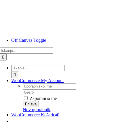
Preskoči
na
vsebino
Off Canvas Toggle
Rezultati
iskanja
za:
Rezultati
iskanja
za:
WooCommerce My Account
Uporabniško
ime
Geslo
Zapomni si me
Nov uporabnik
WooCommerce Košarica
0