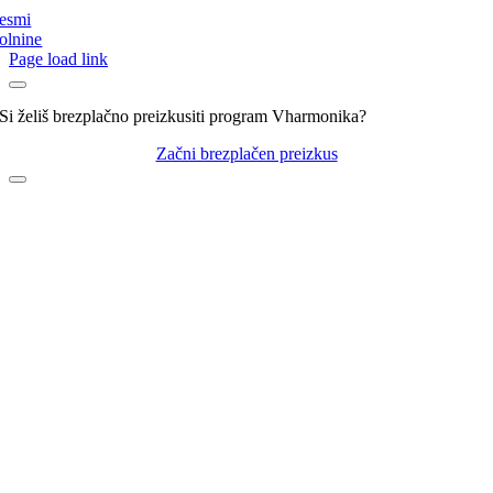
esmi
olnine
Page load link
Si želiš brezplačno preizkusiti program Vharmonika?
Začni brezplačen preizkus