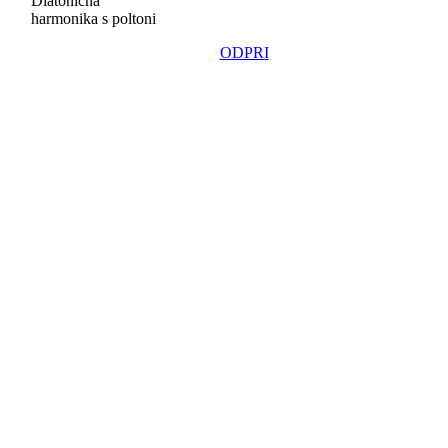
Diatonična
harmonika s poltoni
ODPRI