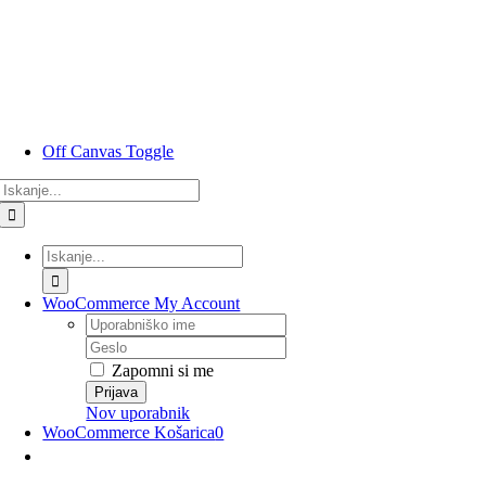
Preskoči
na
vsebino
Off Canvas Toggle
Rezultati
iskanja
za:
Rezultati
iskanja
za:
WooCommerce My Account
Uporabniško
ime
Geslo
Zapomni si me
Nov uporabnik
WooCommerce Košarica
0