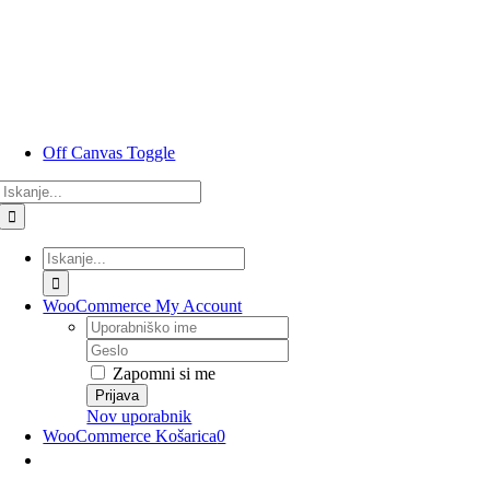
Preskoči
na
vsebino
Off Canvas Toggle
Rezultati
iskanja
za:
Rezultati
iskanja
za:
WooCommerce My Account
Uporabniško
ime
Geslo
Zapomni si me
Nov uporabnik
WooCommerce Košarica
0