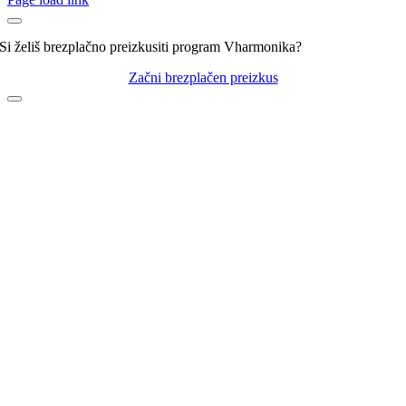
Folklora
(0)
10
(0)
Frajkinclarji
(0)
Si želiš brezplačno preizkusiti program Vharmonika?
Franc Delčnjak
(0)
CENA
Začni brezplačen preizkus
Franc Mihelič
(0)
Gadi
(0)
Gadi, Vikend, Naveza
(0)
Golte
(0)
Harmonikarice Club Zupan
(0)
Igor in zlati zvoki
(0)
Ivan Rupar
(0)
Jože Burnik
(0)
Klemen Slakonja in Modrijani
(0)
Kvintet Berger
(0)
Lipovšek
(0)
Ljudske
(0)