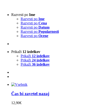
Vrsta harmonike
-
Razvrsti po
Ime
Razvrsti po
Ime
3-vrstna harmonika
(1)
Razvrsti po
Cena
4-vrstna harmonika
(0)
Razvrsti po
Datum
Klavirska harmonika
(0)
Razvrsti po
Popularnosti
Razvrsti po
Ocene
Izvajalci
-
Prikaži
12 izdelkov
Absolut Tirol
(0)
Prikaži
12 izdelkov
Ajda
(0)
Prikaži
24 izdelkov
Akordi
(0)
Prikaži
36 izdelkov
Alfi Nipič
(0)
Alpenoberkrainer
(0)
AlpenRebellen
(0)
Alpski kvintet
(0)
Basti Konetschnig
(0)
Beneški fantje
(0)
Čas bi zavrtel nazaj
Bitenc
(0)
Boarisch
(0)
12,90
€
Boris Frank
(0)