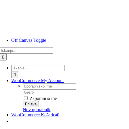
Preskoči
na
vsebino
Off Canvas Toggle
Rezultati
iskanja
za:
Rezultati
iskanja
za:
WooCommerce My Account
Uporabniško
ime
Geslo
Zapomni si me
Nov uporabnik
WooCommerce Košarica
0