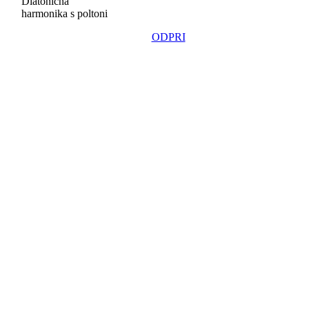
Diatonična
harmonika s poltoni
ODPRI