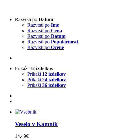
Vrsta harmonike
-
Razvrsti po
Datum
Razvrsti po
Ime
3-vrstna harmonika
(2)
Razvrsti po
Cena
4-vrstna harmonika
(0)
Razvrsti po
Datum
Klavirska harmonika
(2)
Razvrsti po
Popularnosti
Razvrsti po
Ocene
Izvajalci
-
Prikaži
12 izdelkov
Absolut Tirol
(0)
Prikaži
12 izdelkov
Ajda
(0)
Prikaži
24 izdelkov
Akordi
(0)
Prikaži
36 izdelkov
Alfi Nipič
(0)
Alpenoberkrainer
(0)
AlpenRebellen
(0)
Alpski kvintet
(0)
Basti Konetschnig
(0)
Beneški fantje
(0)
Veselo v Kamnik
Bitenc
(0)
Boarisch
(0)
14,49
€
Boris Frank
(0)