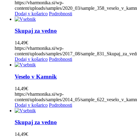
https://vharmonika.si/wp-
Boris Kovačič
(0)
content/uploads/samples/2020_03/sample_358_veselo_v_kam
Boštjan Konečnik
(0)
Dodaj v košarico
Podrobnosti
Brane Klavžar
(0)
Brendi (Don Juan)
(0)
Stopnje
-
Čuki
(0)
Skupaj za vedno
Čuki in Modrijani
(0)
1
(0)
Dalmatinske
(0)
14,49
€
2
(0)
Dvojčici Vesna in Vlasta
(0)
https://vharmonika.si/wp-
3
(0)
Fantje z vseh vetrov
(0)
content/uploads/samples/2017_08/sample_831_Skupaj_za_ve
4
(0)
Dodaj v košarico
Podrobnosti
Folklora
(0)
5
(0)
Frajkinclarji
(0)
6
(2)
Franc Delčnjak
(0)
7
(2)
Veselo v Kamnik
Franc Mihelič
(0)
8
(0)
Gadi
(0)
9
(0)
14,49
€
Gadi, Vikend, Naveza
(0)
10
(0)
https://vharmonika.si/wp-
Golte
(0)
content/uploads/samples/2014_05/sample_622_veselo_v_kam
Harmonikarice Club Zupan
(0)
CENA
Dodaj v košarico
Podrobnosti
Igor in zlati zvoki
(0)
Ivan Rupar
(0)
Price filter
Jože Burnik
(0)
Skupaj za vedno
Klemen Slakonja in Modrijani
(0)
Kvintet Berger
(0)
14,49
€