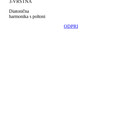
3-VRSTNA
Diatonična
harmonika s poltoni
ODPRI