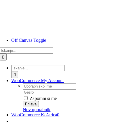
Preskoči
na
vsebino
Off Canvas Toggle
Rezultati
iskanja
za:
Rezultati
iskanja
za:
WooCommerce My Account
Uporabniško
ime
Geslo
Zapomni si me
Nov uporabnik
WooCommerce Košarica
0