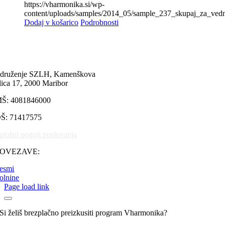
Lipovšek
(0)
https://vharmonika.si/wp-
content/uploads/samples/2014_05/sample_237_skupaj_za_ve
Ljudske
(0)
Dodaj v košarico
Podrobnosti
Lojze Slak
(0)
Marsch
(0)
Miro Klinc
(0)
Mladi Dolenjci
(0)
Modrijani
(0)
druženje SZLH, Kamenškova
Narcis
(0)
lica 17, 2000 Maribor
Naveza
(0)
Nemir
(0)
Š: 4081846000
Niko Zajc
(0)
Novi spomini
(0)
Š: 71417575
Ognjeni muzikanti
(0)
plošni pogoji poslovanja
Peter Fink
(0)
Pogum
(0)
POVEZAVE:
Poljanšek
(4)
Poskočni muzikanti
(0)
esmi
Primož Zvir
(0)
olnine
Razno
(0)
Page load link
Rok Žlindra
(0)
Sašo Avsenik
(0)
Si želiš brezplačno preizkusiti program Vharmonika?
Slapovi
(0)
Slavko Avsenik
(0)