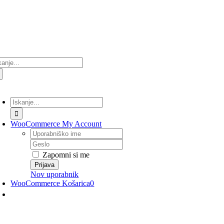
Preskoči
na
vsebino
ultati
anja
lopi/Izklopi
avigacijo
Rezultati
iskanja
za:
WooCommerce My Account
Uporabniško
ime
Geslo
Zapomni si me
Nov uporabnik
WooCommerce Košarica
0
lopi/Izklopi