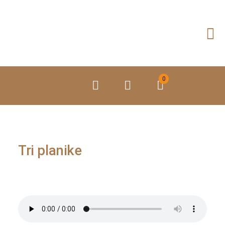
Preskoči
na
vsebino
0
Tri planike