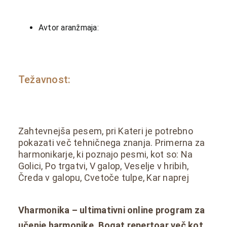
Avtor aranžmaja:
Težavnost:
Zahtevnejša pesem, pri Kateri je potrebno
pokazati več tehničnega znanja. Primerna za
harmonikarje, ki poznajo pesmi, kot so: Na
Golici, Po trgatvi, V galop, Veselje v hribih,
Čreda v galopu, Cvetoče tulpe, Kar naprej
Vharmonika – ultimativni online program za
učenje harmonike. Bogat repertoar več kot