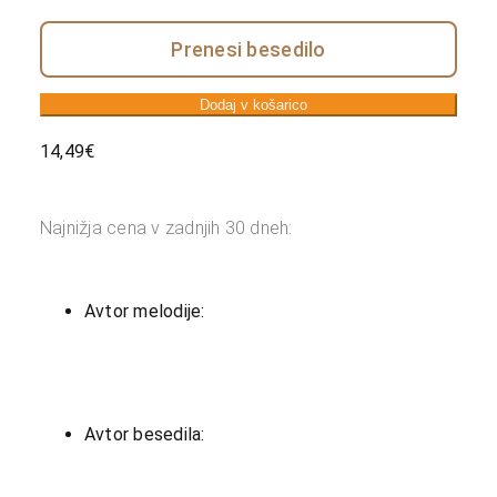
Prenesi besedilo
Dodaj v košarico
14,49
€
Najnižja cena v zadnjih 30 dneh:
Avtor melodije:
Avtor besedila: