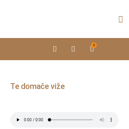
Preskoči
na
vsebino
0
Te domače viže