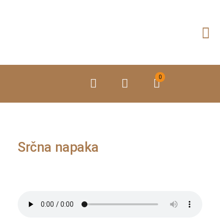
Preskoči
na
vsebino
0
Srčna napaka