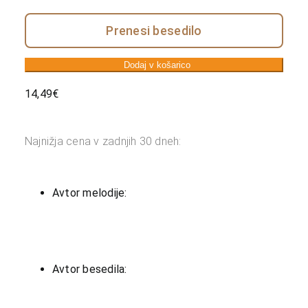
Prenesi besedilo
Dodaj v košarico
14,49
€
Najnižja cena v zadnjih 30 dneh:
Avtor melodije:
Avtor besedila: