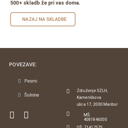
500+ skladb že pri vas doma.
NAZAJ NA SKLADBE
POVEZAVE:
Pesmi
Združenje SZLH,
Šolnine
Kamenškova
ulica 17, 2000 Maribor
MŠ:
4081846000
DŠ: 71417575