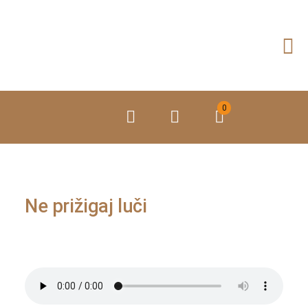
Preskoči
na
vsebino
0
Ne prižigaj luči