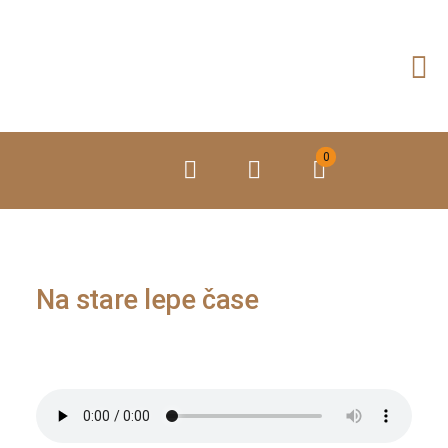
Preskoči
na
vsebino
0
Na stare lepe čase