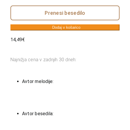
Prenesi besedilo
Dodaj v košarico
14,49
€
Najnižja cena v zadnjih 30 dneh:
Avtor melodije:
Avtor besedila: