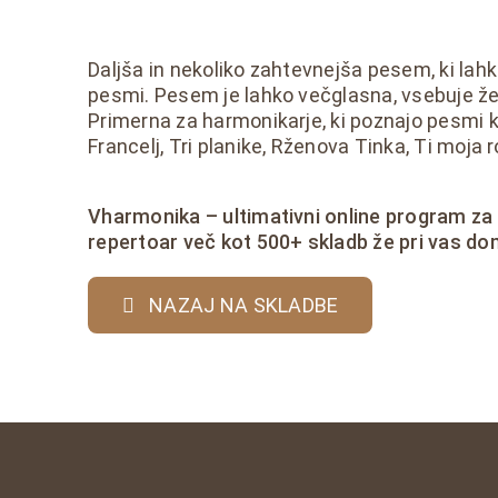
Daljša in nekoliko zahtevnejša pesem, ki lahk
pesmi. Pesem je lahko večglasna, vsebuje že 
Primerna za harmonikarje, ki poznajo pesmi 
Francelj, Tri planike, Rženova Tinka, Ti moja 
Vharmonika – ultimativni online program za
repertoar več kot 500+ skladb že pri vas do
NAZAJ NA SKLADBE