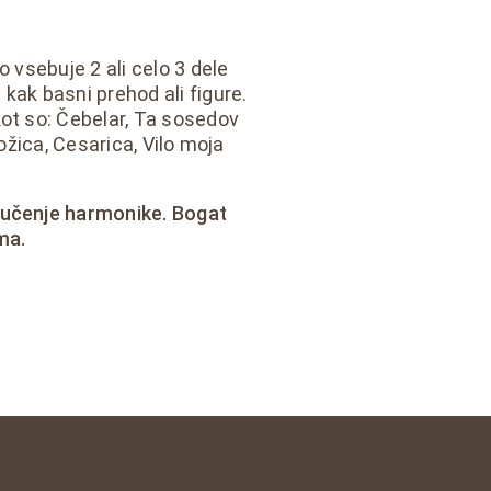
o vsebuje 2 ali celo 3 dele
kak basni prehod ali figure.
kot so: Čebelar, Ta sosedov
rožica, Cesarica, Vilo moja
 učenje harmonike. Bogat
ma.