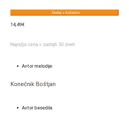
Dodaj v košarico
14,49
€
Najnižja cena v zadnjih 30 dneh:
Avtor melodije:
Konečnik Boštjan
Avtor besedila: