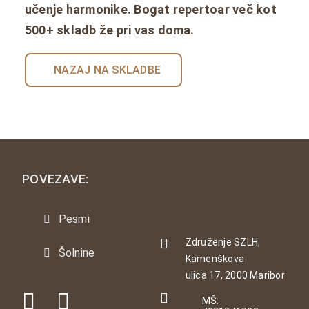
učenje harmonike. Bogat repertoar več kot
500+ skladb že pri vas doma.
NAZAJ NA SKLADBE
POVEZAVE:
Pesmi
Združenje SZLH,
Šolnine
Kamenškova
ulica 17, 2000 Maribor
MŠ: