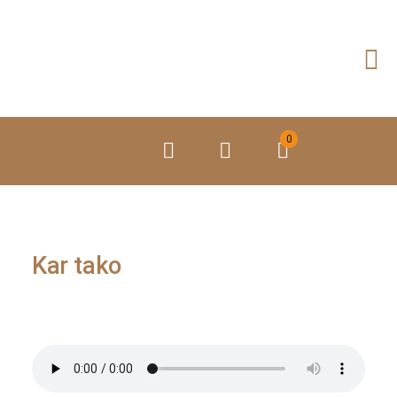
Preskoči
na
vsebino
0
Kar tako