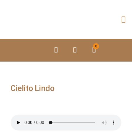
Preskoči
na
vsebino
0
Cielito Lindo