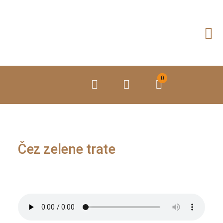
Preskoči
na
vsebino
0
Čez zelene trate