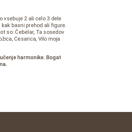
o vsebuje 2 ali celo 3 dele
kak basni prehod ali figure.
kot so: Čebelar, Ta sosedov
rožica, Cesarica, Vilo moja
 učenje harmonike. Bogat
ma.