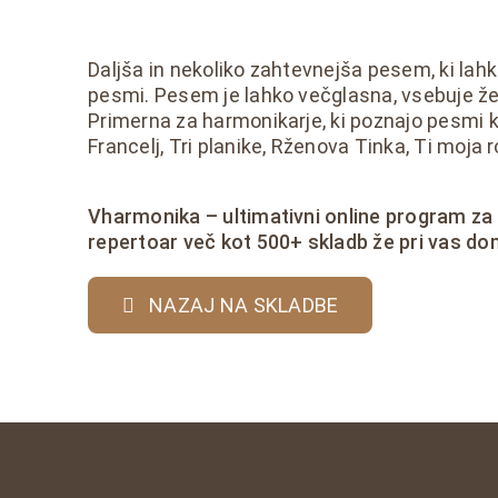
Daljša in nekoliko zahtevnejša pesem, ki lahk
pesmi. Pesem je lahko večglasna, vsebuje že 
Primerna za harmonikarje, ki poznajo pesmi 
Francelj, Tri planike, Rženova Tinka, Ti moja 
Vharmonika – ultimativni online program za
repertoar več kot 500+ skladb že pri vas do
NAZAJ NA SKLADBE