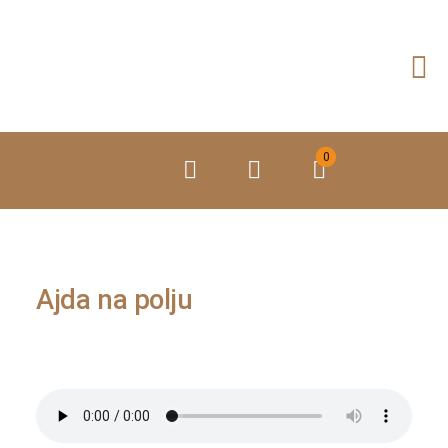
Preskoči
na
vsebino
0
Ajda na polju