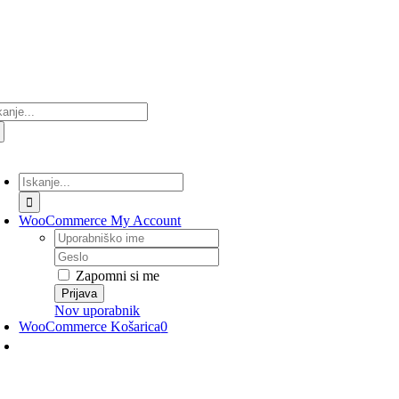
Preskoči
na
vsebino
ultati
anja
lopi/Izklopi
avigacijo
Rezultati
iskanja
za:
WooCommerce My Account
Uporabniško
ime
Geslo
Zapomni si me
Nov uporabnik
WooCommerce Košarica
0
lopi/Izklopi