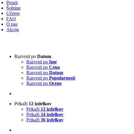
avigacijo
Pesmi
Šolnine
Učenje
FAQ
O nas
Akcija
Vrsta harmonike
-
Razvrsti po
Datum
Razvrsti po
Ime
3-vrstna harmonika
(2)
Razvrsti po
Cena
4-vrstna harmonika
(0)
Razvrsti po
Datum
Klavirska harmonika
(0)
Razvrsti po
Popularnosti
Razvrsti po
Ocene
Izvajalci
-
Prikaži
12 izdelkov
Absolut Tirol
(0)
Prikaži
12 izdelkov
Ajda
(0)
Prikaži
24 izdelkov
Akordi
(0)
Prikaži
36 izdelkov
Alfi Nipič
(0)
Alpenoberkrainer
(0)