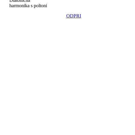
Diatonična
harmonika s poltoni
ODPRI