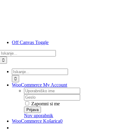
Preskoči
na
vsebino
Off Canvas Toggle
Rezultati
iskanja
za:
Rezultati
iskanja
za:
WooCommerce My Account
Uporabniško
ime
Geslo
Zapomni si me
Nov uporabnik
WooCommerce Košarica
0