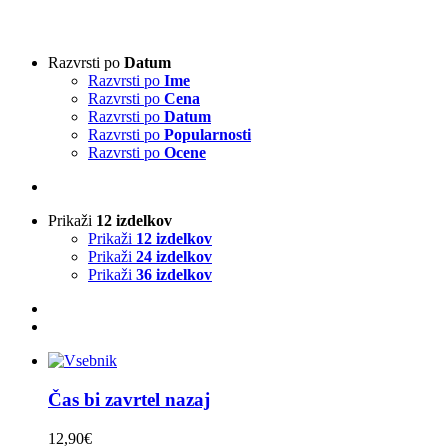
Vrsta harmonike
-
Razvrsti po
Datum
Razvrsti po
Ime
3-vrstna harmonika
(1)
Razvrsti po
Cena
4-vrstna harmonika
(0)
Razvrsti po
Datum
Klavirska harmonika
(0)
Razvrsti po
Popularnosti
Razvrsti po
Ocene
Izvajalci
-
Prikaži
12 izdelkov
Absolut Tirol
(0)
Prikaži
12 izdelkov
Ajda
(0)
Prikaži
24 izdelkov
Akordi
(0)
Prikaži
36 izdelkov
Alfi Nipič
(0)
Alpenoberkrainer
(0)
AlpenRebellen
(0)
Alpski kvintet
(0)
Basti Konetschnig
(0)
Beneški fantje
(0)
Čas bi zavrtel nazaj
Bitenc
(0)
Boarisch
(0)
12,90
€
Boris Frank
(0)