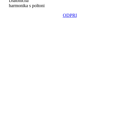
Diatonična
harmonika s poltoni
ODPRI