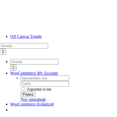
Preskoči
na
vsebino
Off Canvas Toggle
Rezultati
iskanja
za:
Rezultati
iskanja
za:
WooCommerce My Account
Uporabniško
ime
Geslo
Zapomni si me
Nov uporabnik
WooCommerce Košarica
0