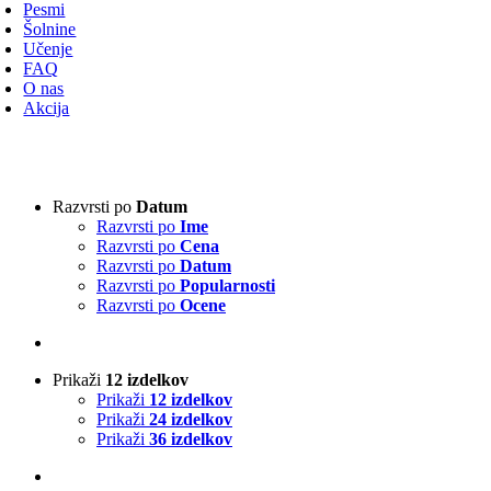
avigacijo
Pesmi
Šolnine
Učenje
FAQ
O nas
Akcija
Vrsta harmonike
-
Razvrsti po
Datum
Razvrsti po
Ime
3-vrstna harmonika
(1)
Razvrsti po
Cena
4-vrstna harmonika
(0)
Razvrsti po
Datum
Klavirska harmonika
(0)
Razvrsti po
Popularnosti
Razvrsti po
Ocene
Izvajalci
-
Prikaži
12 izdelkov
Absolut Tirol
(0)
Prikaži
12 izdelkov
Ajda
(0)
Prikaži
24 izdelkov
Akordi
(0)
Prikaži
36 izdelkov
Alfi Nipič
(0)
Alpenoberkrainer
(0)