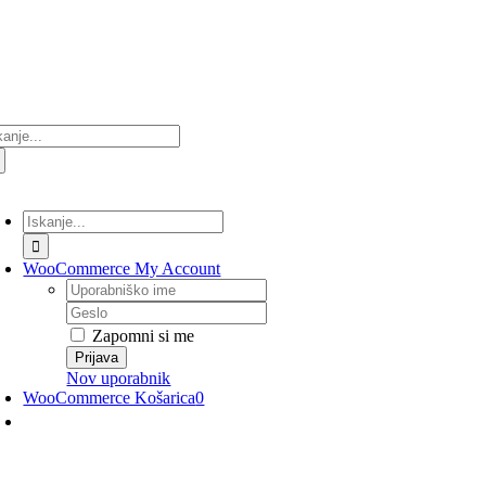
Preskoči
na
vsebino
ultati
anja
lopi/Izklopi
avigacijo
Rezultati
iskanja
za:
WooCommerce My Account
Uporabniško
ime
Geslo
Zapomni si me
Nov uporabnik
WooCommerce Košarica
0
lopi/Izklopi