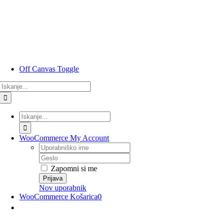
Preskoči
na
vsebino
Off Canvas Toggle
Rezultati
iskanja
za:
Rezultati
iskanja
za:
WooCommerce My Account
Uporabniško
ime
Geslo
Zapomni si me
Nov uporabnik
WooCommerce Košarica
0