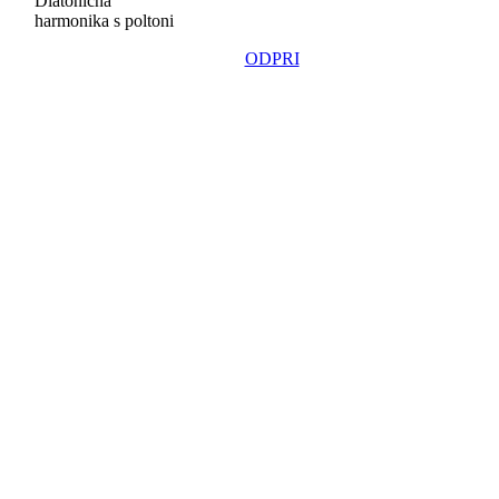
Diatonična
harmonika s poltoni
ODPRI