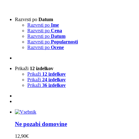
Vrsta harmonike
-
Razvrsti po
Datum
Razvrsti po
Ime
3-vrstna harmonika
(1)
Razvrsti po
Cena
4-vrstna harmonika
(0)
Razvrsti po
Datum
Klavirska harmonika
(0)
Razvrsti po
Popularnosti
Razvrsti po
Ocene
Izvajalci
-
Prikaži
12 izdelkov
Absolut Tirol
(0)
Prikaži
12 izdelkov
Ajda
(0)
Prikaži
24 izdelkov
Akordi
(0)
Prikaži
36 izdelkov
Alfi Nipič
(0)
Alpenoberkrainer
(0)
AlpenRebellen
(0)
Alpski kvintet
(0)
Basti Konetschnig
(0)
Beneški fantje
(0)
Ne pozabi domovine
Bitenc
(0)
Boarisch
(0)
12,90
€
Boris Frank
(0)