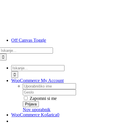
Preskoči
na
vsebino
Off Canvas Toggle
Rezultati
iskanja
za:
Rezultati
iskanja
za:
WooCommerce My Account
Uporabniško
ime
Geslo
Zapomni si me
Nov uporabnik
WooCommerce Košarica
0