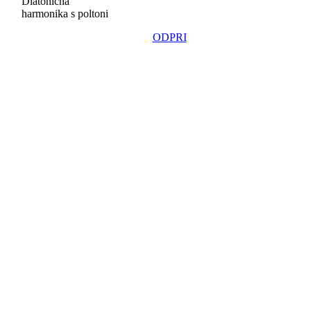
Diatonična
harmonika s poltoni
ODPRI