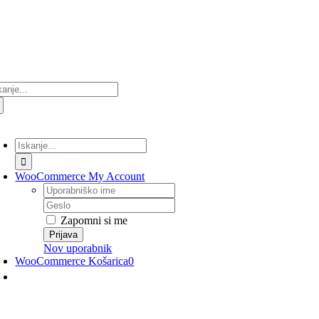
Preskoči
na
vsebino
ultati
anja
lopi/Izklopi
avigacijo
Rezultati
iskanja
za:
WooCommerce My Account
Uporabniško
ime
Geslo
Zapomni si me
Nov uporabnik
WooCommerce Košarica
0
lopi/Izklopi