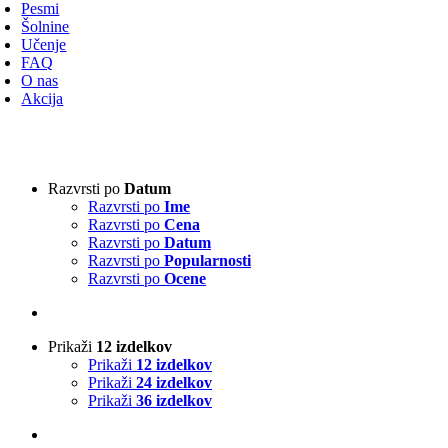
avigacijo
Pesmi
Šolnine
Učenje
FAQ
O nas
Akcija
Vrsta harmonike
-
Razvrsti po
Datum
Razvrsti po
Ime
3-vrstna harmonika
(1)
Razvrsti po
Cena
4-vrstna harmonika
(0)
Razvrsti po
Datum
Klavirska harmonika
(0)
Razvrsti po
Popularnosti
Razvrsti po
Ocene
Izvajalci
-
Prikaži
12 izdelkov
Absolut Tirol
(0)
Prikaži
12 izdelkov
Ajda
(0)
Prikaži
24 izdelkov
Akordi
(0)
Prikaži
36 izdelkov
Alfi Nipič
(0)
Alpenoberkrainer
(0)