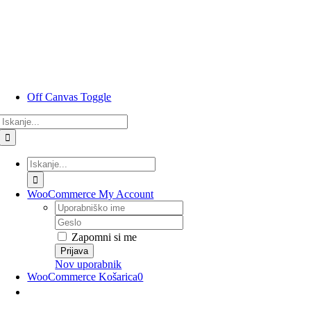
Preskoči
na
vsebino
Off Canvas Toggle
Rezultati
iskanja
za:
Rezultati
iskanja
za:
WooCommerce My Account
Uporabniško
ime
Geslo
Zapomni si me
Nov uporabnik
WooCommerce Košarica
0