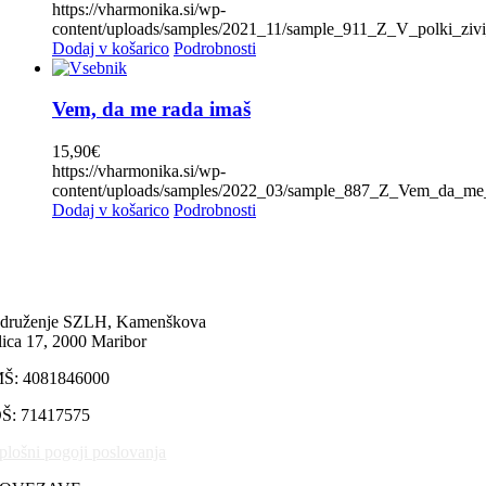
https://vharmonika.si/wp-
Boris Kovačič
(0)
content/uploads/samples/2021_11/sample_911_Z_V_polki_zi
Boštjan Konečnik
(0)
Dodaj v košarico
Podrobnosti
Brane Klavžar
(0)
Brendi (Don Juan)
(0)
Stopnje
-
Čuki
(0)
Vem, da me rada imaš
Čuki in Modrijani
(0)
1
(0)
Dalmatinske
(0)
15,90
€
2
(0)
Dvojčici Vesna in Vlasta
(0)
https://vharmonika.si/wp-
3
(0)
Fantje z vseh vetrov
(0)
content/uploads/samples/2022_03/sample_887_Z_Vem_da_me
4
(0)
Dodaj v košarico
Podrobnosti
Folklora
(0)
5
(0)
Frajkinclarji
(0)
6
(0)
Franc Delčnjak
(0)
7
(1)
Franc Mihelič
(0)
8
(1)
Gadi
(0)
9
(0)
Gadi, Vikend, Naveza
(0)
druženje SZLH, Kamenškova
10
(0)
lica 17, 2000 Maribor
Golte
(0)
Harmonikarice Club Zupan
(0)
CENA
Š: 4081846000
Igor in zlati zvoki
(0)
Ivan Rupar
(0)
Price filter
Š: 71417575
Jože Burnik
(0)
Klemen Slakonja in Modrijani
(0)
plošni pogoji poslovanja
Kvintet Berger
(0)