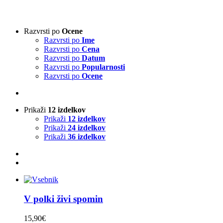
Vrsta harmonike
-
Razvrsti po
Ocene
Razvrsti po
Ime
3-vrstna harmonika
(2)
Razvrsti po
Cena
4-vrstna harmonika
(0)
Razvrsti po
Datum
Klavirska harmonika
(0)
Razvrsti po
Popularnosti
Razvrsti po
Ocene
Izvajalci
-
Prikaži
12 izdelkov
Absolut Tirol
(0)
Prikaži
12 izdelkov
Ajda
(0)
Prikaži
24 izdelkov
Akordi
(0)
Prikaži
36 izdelkov
Alfi Nipič
(0)
Alpenoberkrainer
(0)
AlpenRebellen
(0)
Alpski kvintet
(0)
Basti Konetschnig
(0)
Beneški fantje
(0)
V polki živi spomin
Bitenc
(0)
Boarisch
(0)
15,90
€
Boris Frank
(0)