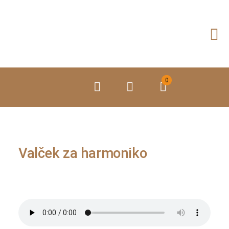
Preskoči
na
vsebino
0
Valček za harmoniko