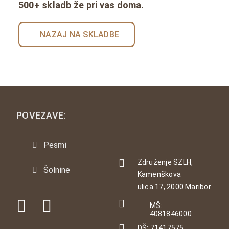
500+ skladb že pri vas doma.
NAZAJ NA SKLADBE
POVEZAVE:
Pesmi
Združenje SZLH,
Šolnine
Kamenškova
ulica 17, 2000 Maribor
MŠ:
4081846000
DŠ: 71417575