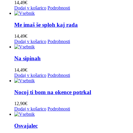
14,49
€
Harmonikarice Club Zupan
(0)
CENA
Dodaj v košarico
Podrobnosti
Igor in zlati zvoki
(0)
Ivan Rupar
(0)
Price filter
Jože Burnik
(0)
Me imaš še sploh kaj rada
Klemen Slakonja in Modrijani
(0)
Kvintet Berger
(0)
14,49
€
Lipovšek
(2)
Dodaj v košarico
Podrobnosti
Ljudske
(0)
Lojze Slak
(1)
Marsch
(0)
Na sipinah
Miro Klinc
(0)
Mladi Dolenjci
(0)
14,49
€
Dodaj v košarico
Podrobnosti
Modrijani
(3)
Narcis
(0)
Naveza
(2)
Nocoj ti bom na okence potrkal
Nemir
(1)
Niko Zajc
(0)
12,90
€
Novi spomini
(1)
Dodaj v košarico
Podrobnosti
Ognjeni muzikanti
(0)
Peter Fink
(0)
Pogum
(1)
Osvajalec
Poljanšek
(0)