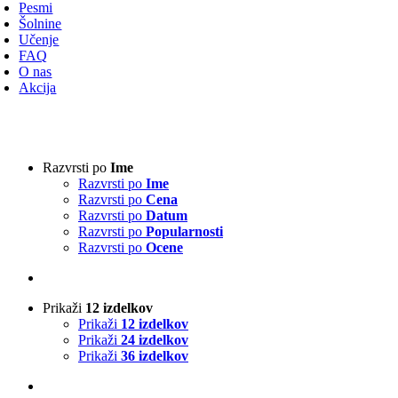
avigacijo
Pesmi
Šolnine
Učenje
FAQ
O nas
Akcija
Vrsta harmonike
-
Razvrsti po
Ime
Razvrsti po
Ime
3-vrstna harmonika
(14)
Razvrsti po
Cena
4-vrstna harmonika
(0)
Razvrsti po
Datum
Klavirska harmonika
(1)
Razvrsti po
Popularnosti
Razvrsti po
Ocene
Izvajalci
-
Prikaži
12 izdelkov
Absolut Tirol
(0)
Prikaži
12 izdelkov
Ajda
(0)
Prikaži
24 izdelkov
Akordi
(0)
Prikaži
36 izdelkov
Alfi Nipič
(0)
Alpenoberkrainer
(0)