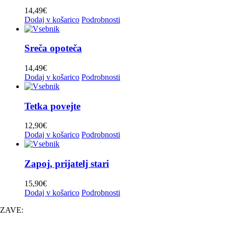
Zoran Lupinc
(0)
14,49
€
Zoran Zorko
(0)
Dodaj v košarico
Podrobnosti
Zreška pomlad
(0)
Sreča opoteča
14,49
€
Dodaj v košarico
Podrobnosti
Tetka povejte
12,90
€
Dodaj v košarico
Podrobnosti
Zapoj, prijatelj stari
15,90
€
Dodaj v košarico
Podrobnosti
ZAVE: