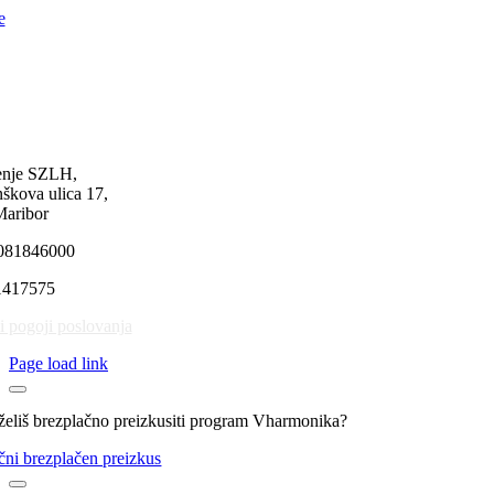
e
enje SZLH,
kova ulica 17,
aribor
081846000
1417575
i pogoji poslovanja
Page load link
 želiš brezplačno preizkusiti program Vharmonika?
čni brezplačen preizkus