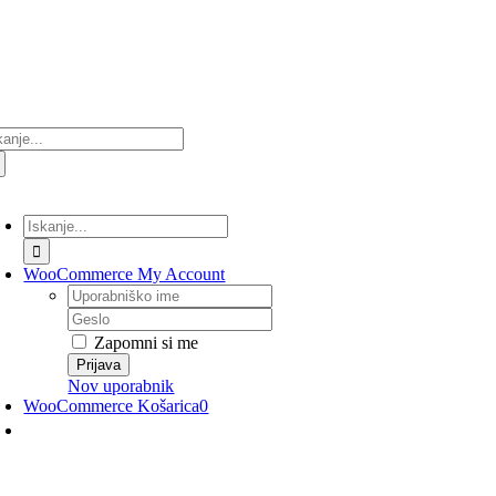
Preskoči
na
vsebino
ultati
anja
lopi/Izklopi
avigacijo
Rezultati
iskanja
za:
WooCommerce My Account
Uporabniško
ime
Geslo
Zapomni si me
Nov uporabnik
WooCommerce Košarica
0
lopi/Izklopi