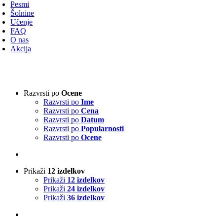
avigacijo
Pesmi
Šolnine
Učenje
FAQ
O nas
Akcija
Vrsta harmonike
-
Razvrsti po
Ocene
Razvrsti po
Ime
3-vrstna harmonika
(1)
Razvrsti po
Cena
4-vrstna harmonika
(0)
Razvrsti po
Datum
Klavirska harmonika
(2)
Razvrsti po
Popularnosti
Razvrsti po
Ocene
Izvajalci
-
Prikaži
12 izdelkov
Absolut Tirol
(0)
Prikaži
12 izdelkov
Ajda
(0)
Prikaži
24 izdelkov
Akordi
(0)
Prikaži
36 izdelkov
Alfi Nipič
(0)
Alpenoberkrainer
(1)