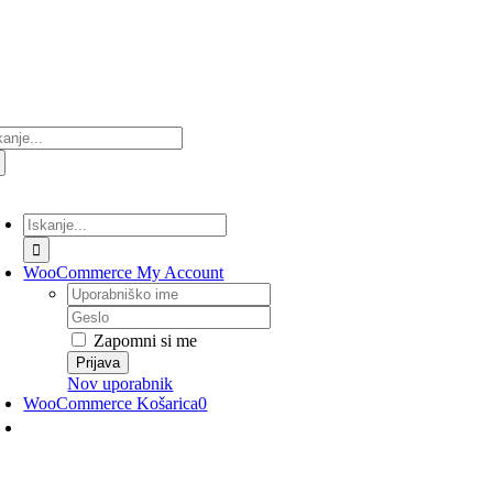
Preskoči
na
vsebino
ultati
anja
lopi/Izklopi
avigacijo
Rezultati
iskanja
za:
WooCommerce My Account
Uporabniško
ime
Geslo
Zapomni si me
Nov uporabnik
WooCommerce Košarica
0
lopi/Izklopi