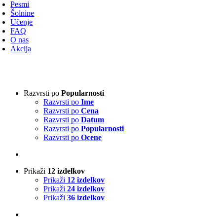
avigacijo
Pesmi
Šolnine
Učenje
FAQ
O nas
Akcija
Vrsta harmonike
-
Razvrsti po
Popularnosti
Razvrsti po
Ime
3-vrstna harmonika
(1)
Razvrsti po
Cena
4-vrstna harmonika
(0)
Razvrsti po
Datum
Klavirska harmonika
(0)
Razvrsti po
Popularnosti
Razvrsti po
Ocene
Izvajalci
-
Prikaži
12 izdelkov
Absolut Tirol
(0)
Prikaži
12 izdelkov
Ajda
(0)
Prikaži
24 izdelkov
Akordi
(0)
Prikaži
36 izdelkov
Alfi Nipič
(0)
Alpenoberkrainer
(0)