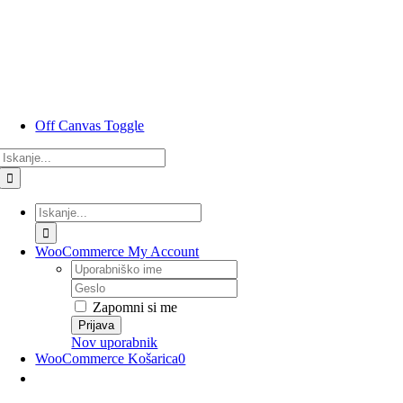
Preskoči
na
vsebino
Off Canvas Toggle
Rezultati
iskanja
za:
Rezultati
iskanja
za:
WooCommerce My Account
Uporabniško
ime
Geslo
Zapomni si me
Nov uporabnik
WooCommerce Košarica
0