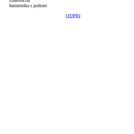
Diatonična
harmonika s poltoni
ODPRI